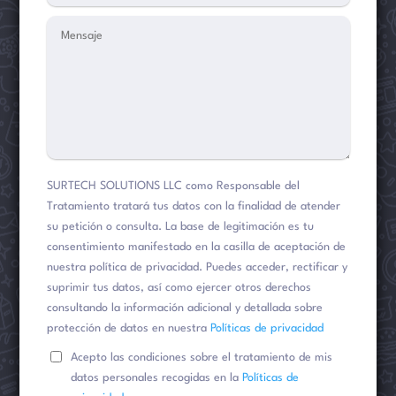
SURTECH SOLUTIONS LLC como Responsable del
Tratamiento tratará tus datos con la finalidad de atender
su petición o consulta. La base de legitimación es tu
consentimiento manifestado en la casilla de aceptación de
nuestra política de privacidad. Puedes acceder, rectificar y
suprimir tus datos, así como ejercer otros derechos
consultando la información adicional y detallada sobre
protección de datos en nuestra
Políticas de privacidad
Acepto las condiciones sobre el tratamiento de mis
datos personales recogidas en la
Políticas de