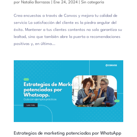
por
Natalia Borrazas
|
Ene 24, 2024
|
Sin categoría
Crea encuestas a través de Convos y mejora tu calidad de
servicio La satisfacción del cliente es la piedra angular del
éxito. Mantener a tus clientes contentos no solo garantiza su
lealtad, sino que también abre la puerta a recomendaciones
positivas y, en última...
Estrategias de marketing potenciadas por WhatsApp