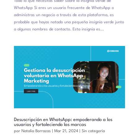
Todo lo que necesitas saber sobre la insignia verde de
WhatsApp Si eres un usuario frecuente de WhatsApp o
administras un negocio a través de esta plataforma, es
probable que hayas notado una pequeña insignia verde junto
a algunos nombres de contacto. Esta insignia es...
Desuscripción en WhatsApp: empoderando a los
usuarios y fortaleciendo las marcas
por
Natalia Borrazas
|
Mar 21, 2024
|
Sin categoría