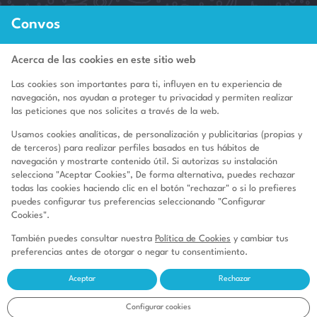

Convos
3400 NE 192nd St Unit 1511, Aventura, FL 33180
Acerca de las cookies en este sitio web
Las cookies son importantes para ti, influyen en tu experiencia de
navegación, nos ayudan a proteger tu privacidad y permiten realizar
Quienes Somos
las peticiones que nos solicites a través de la web.
Aviso legal
Usamos cookies analíticas, de personalización y publicitarias (propias y
de terceros) para realizar perfiles basados en tus hábitos de
Condiciones de uso
navegación y mostrarte contenido útil. Si autorizas su instalación
selecciona "Aceptar Cookies", De forma alternativa, puedes rechazar
GDPR
todas las cookies haciendo clic en el botón "rechazar" o si lo prefieres
puedes configurar tus preferencias seleccionando "Configurar
Política de cookies
Cookies".
Políticas de Pagos
También puedes consultar nuestra
Política de Cookies
y cambiar tus
Política de Privacidad
preferencias antes de otorgar o negar tu consentimiento.
Aceptar
Rechazar
Configurar cookies