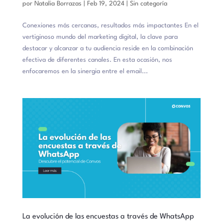
por
Natalia Borrazas
|
Feb 19, 2024
|
Sin categoría
Conexiones más cercanas, resultados más impactantes En el
vertiginoso mundo del marketing digital, la clave para
destacar y alcanzar a tu audiencia reside en la combinación
efectiva de diferentes canales. En esta ocasión, nos
enfocaremos en la sinergia entre el email...
La evolución de las encuestas a través de WhatsApp