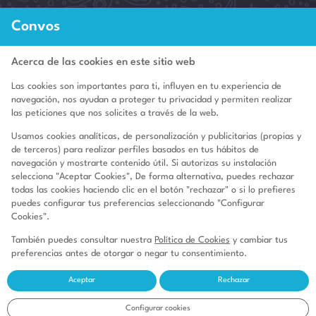

Convos
3400 NE 192nd St Unit 1511, Aventura, FL 33180
Acerca de las cookies en este sitio web
Las cookies son importantes para ti, influyen en tu experiencia de
navegación, nos ayudan a proteger tu privacidad y permiten realizar
Quienes Somos
las peticiones que nos solicites a través de la web.
Aviso legal
Usamos cookies analíticas, de personalización y publicitarias (propias y
de terceros) para realizar perfiles basados en tus hábitos de
Condiciones de uso
navegación y mostrarte contenido útil. Si autorizas su instalación
selecciona "Aceptar Cookies", De forma alternativa, puedes rechazar
GDPR
todas las cookies haciendo clic en el botón "rechazar" o si lo prefieres
puedes configurar tus preferencias seleccionando "Configurar
Política de cookies
Cookies".
Políticas de Pagos
También puedes consultar nuestra
Política de Cookies
y cambiar tus
Política de Privacidad
preferencias antes de otorgar o negar tu consentimiento.
Aceptar
Rechazar
Configurar cookies